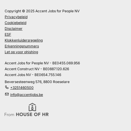
Copyright © 2025 Accent Jobs for People NV
Privacybeleid
Cookiebeleid
Disclaimer
ESF
Klokkenluidersregeling
Erkenningsnummers
Let op voor phishing
Accent Jobs for People NV - BE0455.069.956
Accent Construct NV - BE0887.120.626
Accent Jobs NV - BE0654.755.146
Beversesteenweg 576, 8800 Roeselare
+3251460500
info@accentjobs.be