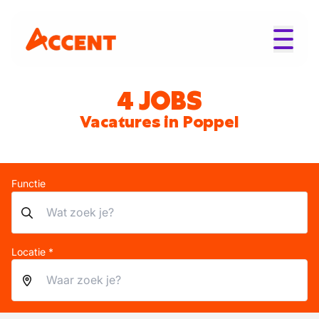
4 JOBS
Vacatures in Poppel
Functie
Locatie *