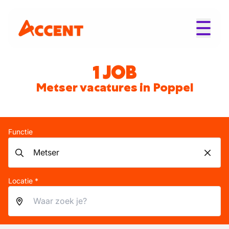
1 JOB
Metser vacatures in Poppel
Functie
Locatie *