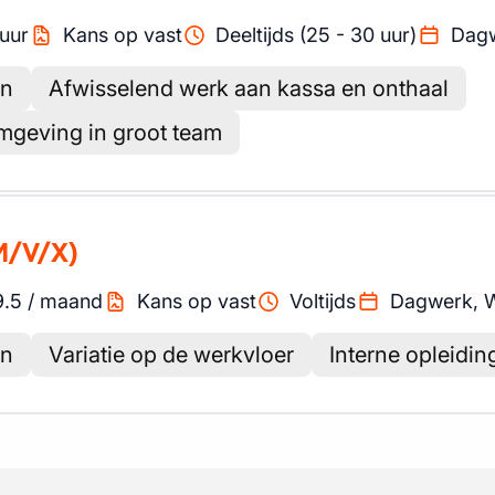
uur
Kans op vast
Deeltijds (25 - 30 uur)
Dag
en
Afwisselend werk aan kassa en onthaal
mgeving in groot team
M/V/X)
.5
/
maand
Kans op vast
Voltijds
Dagwerk, 
en
Variatie op de werkvloer
Interne opleidin