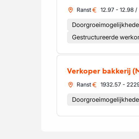
Ranst
12.97
-
12.98
/
Doorgroeimogelijkhed
Gestructureerde werko
Verkoper bakkerij
(
Ranst
1932.57
-
2229
Doorgroeimogelijkhed