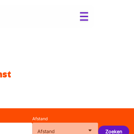
nst
Afstand
Afstand
Zoeken