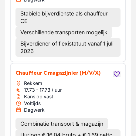
Stabiele bijverdienste als chauffeur
CE
Verschillende transporten mogelijk
Bijverdiener of flexistatuut vanaf 1 juli
2026
Chauffeur C magazijnier
(M/V/X)
Rekkem
17.73
-
17.73
/
uur
Kans op vast
Voltijds
Dagwerk
Combinatie transport & magazijn
Uurloon € 16,04 bruto + € 1,69 netto