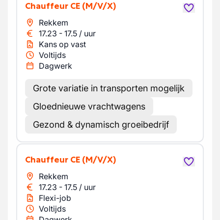
Chauffeur CE
(M/V/X)
Rekkem
17.23
-
17.5
/
uur
Kans op vast
Voltijds
Dagwerk
Grote variatie in transporten mogelijk
Gloednieuwe vrachtwagens
Gezond & dynamisch groeibedrijf
Chauffeur CE
(M/V/X)
Rekkem
17.23
-
17.5
/
uur
Flexi-job
Voltijds
Dagwerk