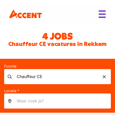
4 JOBS
Chauffeur CE vacatures in Rekkem
Functie
Locatie *