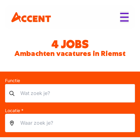
4 JOBS
Ambachten vacatures in Riemst
Functie
Locatie *