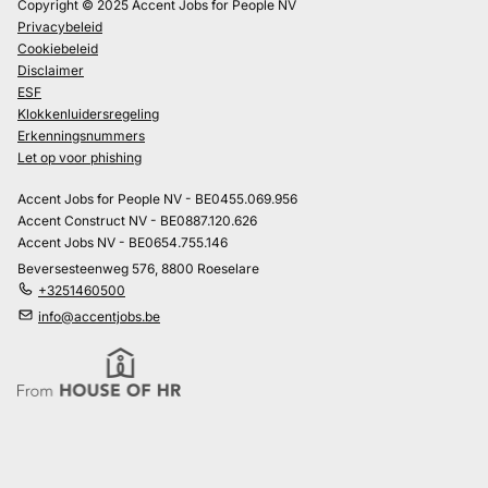
Copyright © 2025 Accent Jobs for People NV
Privacybeleid
Cookiebeleid
Disclaimer
ESF
Klokkenluidersregeling
Erkenningsnummers
Let op voor phishing
Accent Jobs for People NV - BE0455.069.956
Accent Construct NV - BE0887.120.626
Accent Jobs NV - BE0654.755.146
Beversesteenweg 576, 8800 Roeselare
+3251460500
info@accentjobs.be