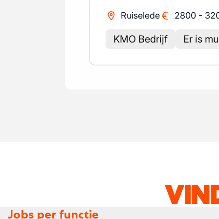
Ruiselede
2800
-
32
KMO Bedrijf
Er is mu
VIN
Jobs per functie