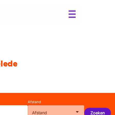
elede
Afstand
Afstand
Zoeken