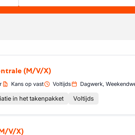
ntrale
(M/V/X)
r
Kans op vast
Voltijds
Dagwerk, Weekendw
iatie in het takenpakket
Voltijds
(M/V/X)