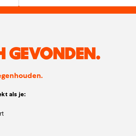
H GEVONDEN.
 tegenhouden.
kt als je:
rt