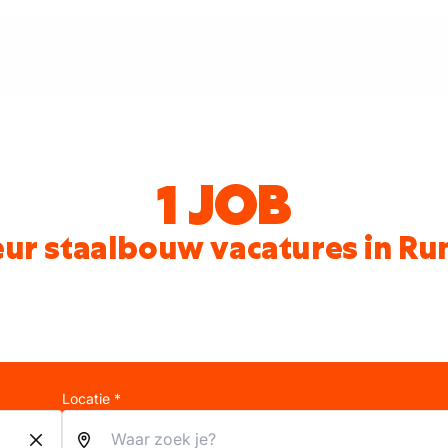
1 JOB
ur staalbouw vacatures in R
Locatie *