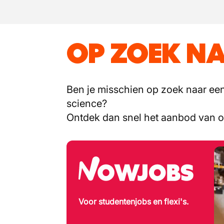
OP ZOEK NA
Ben je misschien op zoek naar een 
science?
Ontdek dan snel het aanbod van 
Voor studentenjobs en flexi's.