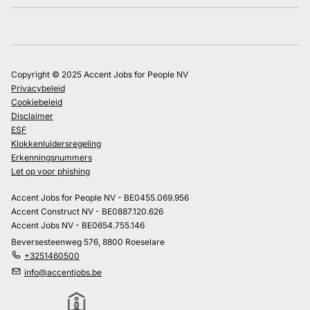
Copyright © 2025 Accent Jobs for People NV
Privacybeleid
Cookiebeleid
Disclaimer
ESF
Klokkenluidersregeling
Erkenningsnummers
Let op voor phishing
Accent Jobs for People NV - BE0455.069.956
Accent Construct NV - BE0887.120.626
Accent Jobs NV - BE0654.755.146
Beversesteenweg 576, 8800 Roeselare
+3251460500
info@accentjobs.be