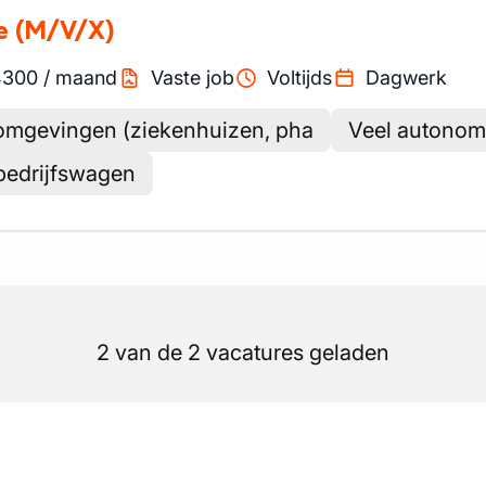
e
(M/V/X)
4300
/
maand
Vaste job
Voltijds
Dagwerk
omgevingen (ziekenhuizen, pha
Veel autonomi
 bedrijfswagen
2 van de 2 vacatures geladen