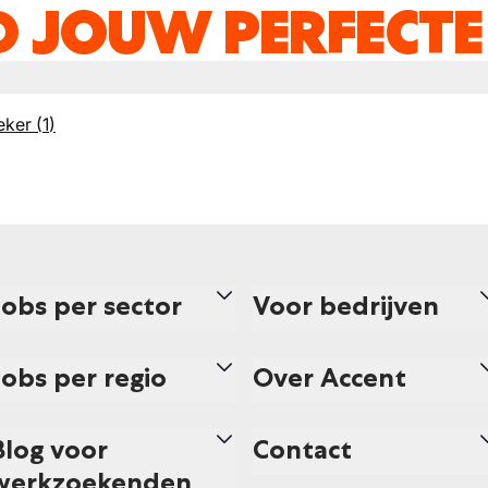
D JOUW PERFECTE
eker
(
1
)
Jobs per sector
Voor bedrijven
Jobs per regio
Over Accent
Blog voor
Contact
werkzoekenden