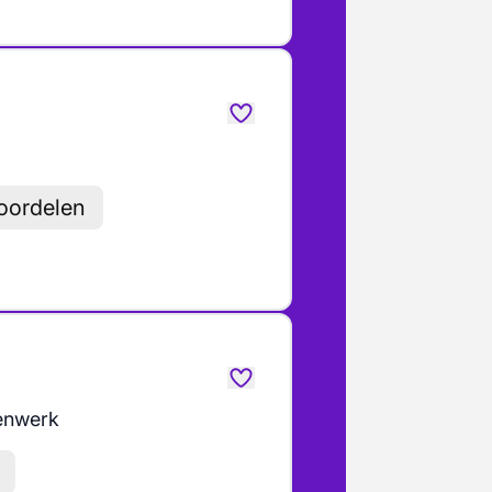
voordelen
enwerk