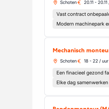
Schoten
20.11
-
20.11
Vast contract onbepaal
Modern machinepark en
Mechanisch monteu
Schoten
18
-
22
/
uur
Een finacieel gezond fam
Elke dag samenwerken 
Bandenmonteur
(M