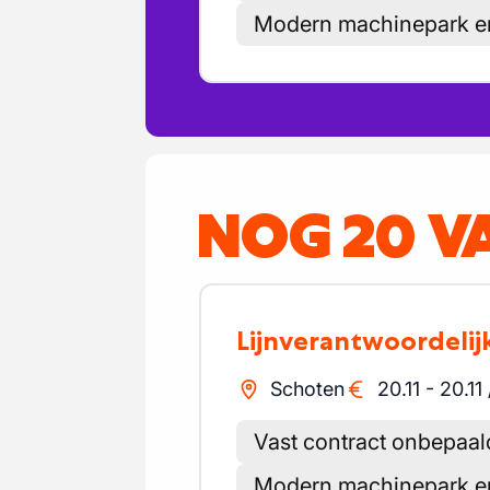
Modern machinepark en
NOG 20 V
Lijnverantwoordelij
Schoten
20.11
-
20.11
Vast contract onbepaal
Modern machinepark en