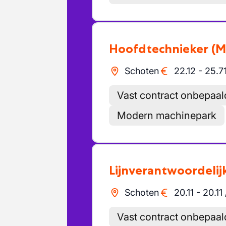
Hoofdtechnieker
(M
Schoten
22.12
-
25.7
Vast contract onbepaal
Modern machinepark
Lijnverantwoordelij
Schoten
20.11
-
20.11
Vast contract onbepaal