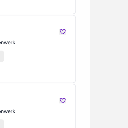
enwerk
enwerk