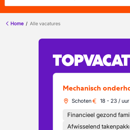
Home
/
Alle vacatures
TOPVACAT
Mechanisch onderh
Schoten
18
-
23
/
uur
Financieel gezond famil
Afwisselend takenpakk