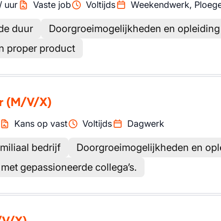
/
uur
Vaste job
Voltijds
Weekendwerk, Ploeg
de duur
Doorgroeimogelijkheden en opleiding
 proper product
r
(M/V/X)
Kans op vast
Voltijds
Dagwerk
iliaal bedrijf
Doorgroeimogelijkheden en opl
met gepassioneerde collega’s.
/V/X)