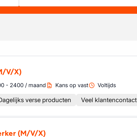
M/V/X)
00
-
2400
/
maand
Kans op vast
Voltijds
Dagelijks verse producten
Veel klantencontact
rker
(M/V/X)