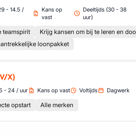
29
-
14.5
/
Kans op
Deeltijds (30 - 38
vast
uur)
 teamspirit
Krijg kansen om bij te leren en doo
antrekkelijke loonpakket
V/X)
5
-
24
/
uur
Kans op vast
Voltijds
Dagwerk
ecte opstart
Alle merken