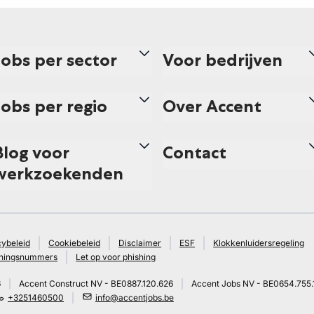
Jobs per sector
Voor bedrijven
Jobs per regio
Over Accent
Blog voor
Contact
werkzoekenden
cybeleid
Cookiebeleid
Disclaimer
ESF
Klokkenluidersregeling
ningsnummers
Let op voor phishing
6
Accent Construct NV - BE0887.120.626
Accent Jobs NV - BE0654.755.
+3251460500
info@accentjobs.be