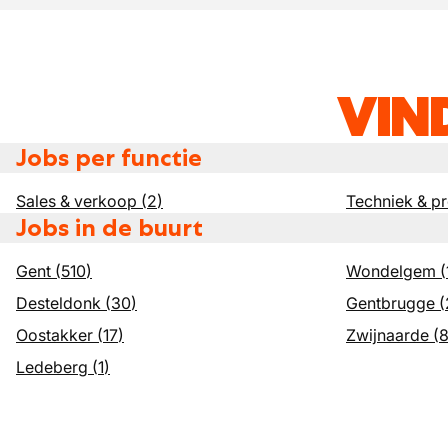
VIN
Jobs per functie
Sales & verkoop
(
2
)
Techniek & p
Jobs in de buurt
Gent
(
510
)
Wondelgem
(
Desteldonk
(
30
)
Gentbrugge
(
Oostakker
(
17
)
Zwijnaarde
(
Ledeberg
(
1
)