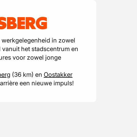
SBERG
e werkgelegenheid in zowel
d vanuit het stadscentrum en
ures voor zowel jonge
berg
(36 km) en
Oostakker
arrière een nieuwe impuls!