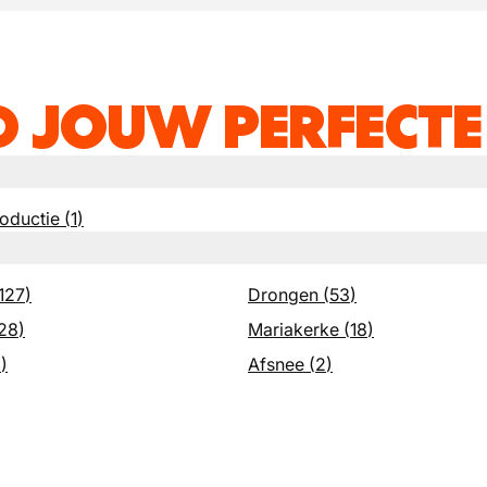
D JOUW PERFECTE
roductie
(
1
)
127
)
Drongen
(
53
)
28
)
Mariakerke
(
18
)
8
)
Afsnee
(
2
)