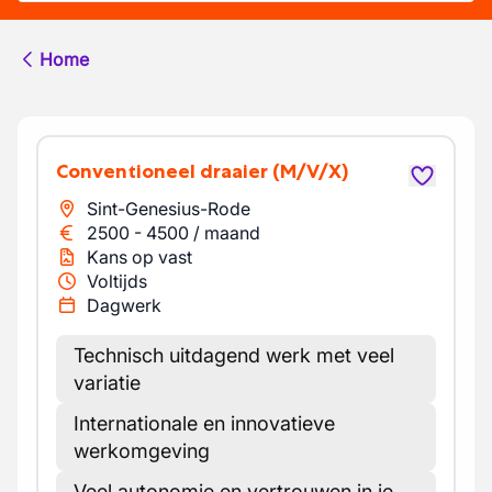
Home
Conventioneel draaier
(M/V/X)
Sint-Genesius-Rode
2500
-
4500
/
maand
Kans op vast
Voltijds
Dagwerk
Technisch uitdagend werk met veel
variatie
Internationale en innovatieve
werkomgeving
Veel autonomie en vertrouwen in je