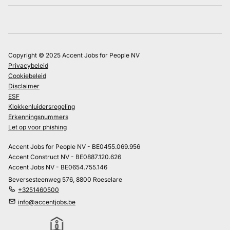
Copyright © 2025 Accent Jobs for People NV
Privacybeleid
Cookiebeleid
Disclaimer
ESF
Klokkenluidersregeling
Erkenningsnummers
Let op voor phishing
Accent Jobs for People NV - BE0455.069.956
Accent Construct NV - BE0887.120.626
Accent Jobs NV - BE0654.755.146
Beversesteenweg 576, 8800 Roeselare
+3251460500
info@accentjobs.be