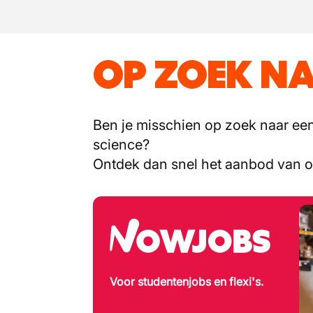
OP ZOEK NA
Ben je misschien op zoek naar een 
science?
Ontdek dan snel het aanbod van 
Voor studentenjobs en flexi's.