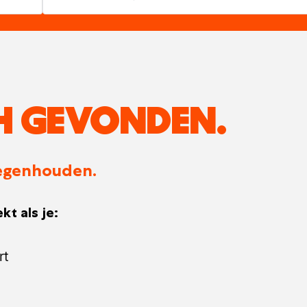
H GEVONDEN.
 tegenhouden.
kt als je:
rt