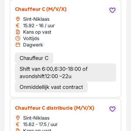
Chauffeur C
(M/V/X)
Sint-Niklaas
15.92
-
16
/
uur
Kans op vast
Voltijds
Dagwerk
Chauffeur C
Shift van 6:00,6:30-18:00 of
avondshift12:00 –22u
Onmiddellijk vast contract
Chauffeur C distributie
(M/V/X)
Sint-Niklaas
15.62
-
17.5
/
uur
Kans op vast