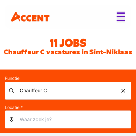
11 JOBS
Chauffeur C vacatures in Sint-Niklaas
Functie
Locatie *