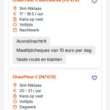
Chauffeur C distributie
(M/V/X)
Sint-Niklaas
17
-
18.5
/
uur
Kans op vast
Voltijds
Nachtwerk
Avond/nachtrit
Maaltijdcheques van 10 euro per dag
Vaste route en klanten
Chauffeur C
(M/V/X)
Sint-Niklaas
20
-
21
/
uur
Kans op vast
Voltijds
Dagwerk