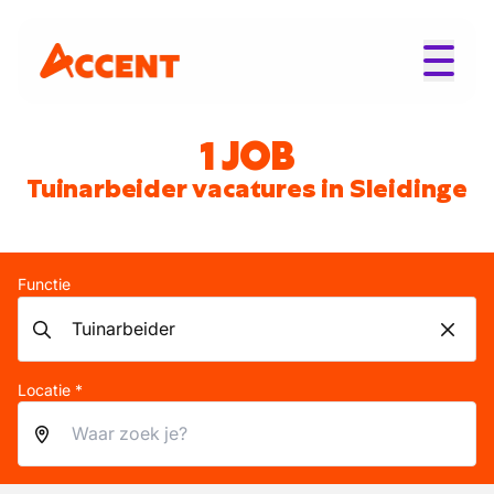
1 JOB
Tuinarbeider vacatures in Sleidinge
Functie
Locatie *