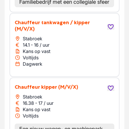
Familiebedrijf met een collegiale sfeer
chauffeur tankwagen / kipper
(M/V/X)
Stabroek
14.1
-
16
/
uur
Kans op vast
Voltijds
Dagwerk
Chauffeur kipper
(M/V/X)
Stabroek
16.38
-
17
/
uur
Kans op vast
Voltijds
Een nieuw wagen- en machinepark