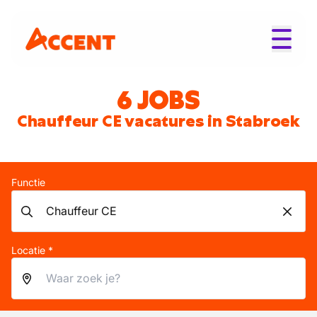
6 JOBS
Chauffeur CE vacatures in Stabroek
Functie
Locatie *