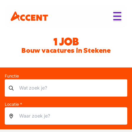
1 JOB
Bouw vacatures in Stekene
Functie
Locatie *