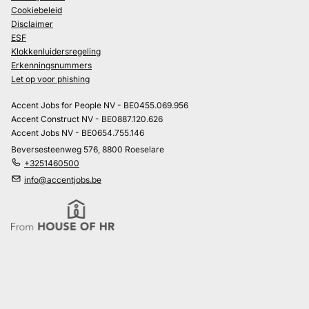
Cookiebeleid
Disclaimer
ESF
Klokkenluidersregeling
Erkenningsnummers
Let op voor phishing
Accent Jobs for People NV - BE0455.069.956
Accent Construct NV - BE0887.120.626
Accent Jobs NV - BE0654.755.146
Beversesteenweg 576, 8800 Roeselare
+3251460500
info@accentjobs.be