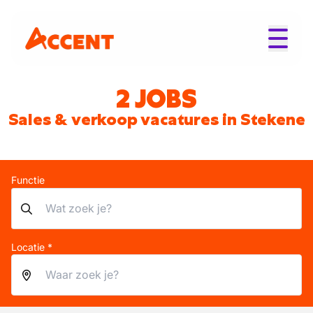
2 JOBS
Sales & verkoop vacatures in Stekene
Functie
Locatie *