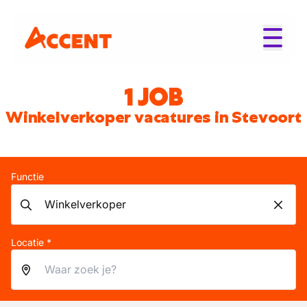
1 JOB
Winkelverkoper vacatures in Stevoort
Functie
Locatie *