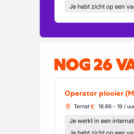
Je hebt zicht op een va
NOG 26 V
Operator plooier
(M
Ternat
16.66
-
19
/
uu
Je werkt in een internat
Je hebt zicht op een va