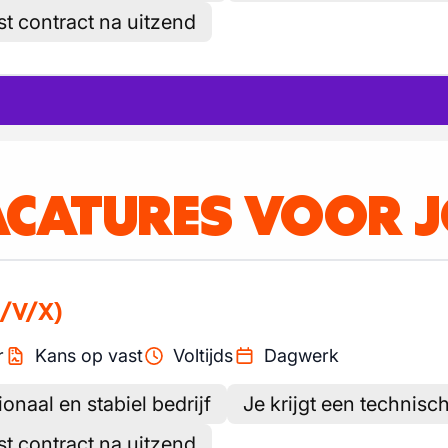
st contract na uitzend
ACATURES VOOR 
/V/X)
r
Kans op vast
Voltijds
Dagwerk
ionaal en stabiel bedrijf
Je krijgt een technisc
st contract na uitzend