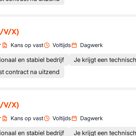
/V/X)
r
Kans op vast
Voltijds
Dagwerk
ionaal en stabiel bedrijf
Je krijgt een technisc
st contract na uitzend
/V/X)
r
Kans op vast
Voltijds
Dagwerk
ionaal en stabiel bedrijf
Je krijgt een technisc