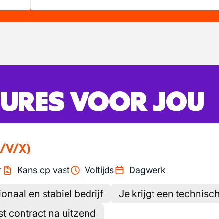
URES VOOR JOU
/V/X)
r
Kans op vast
Voltijds
Dagwerk
ionaal en stabiel bedrijf
Je krijgt een technisc
st contract na uitzend