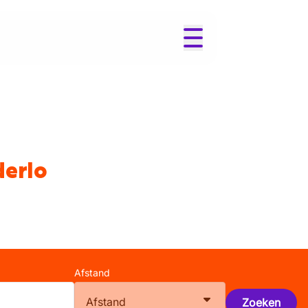
derlo
Afstand
Afstand
Zoeken