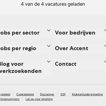
4 van de 4 vacatures geladen
Jobs per sector
Voor bedrijven
Jobs per regio
Over Accent
Blog voor
Contact
werkzoekenden
cybeleid
Cookiebeleid
Disclaimer
ESF
Klokkenluidersregeling
ningsnummers
Let op voor phishing