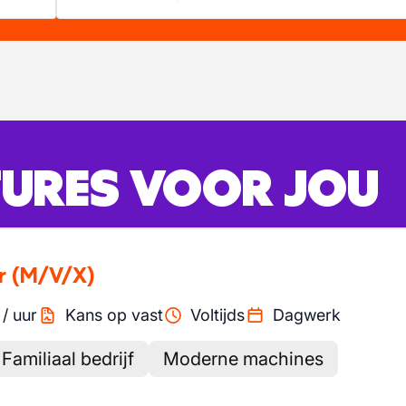
URES VOOR JOU
r
(M/V/X)
/
uur
Kans op vast
Voltijds
Dagwerk
Familiaal bedrijf
Moderne machines