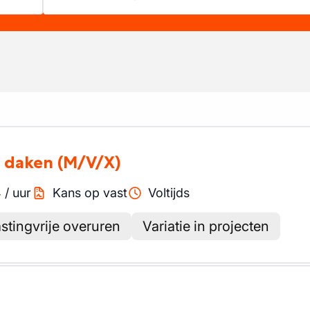
e daken
(M/V/X)
4
/
uur
Kans op vast
Voltijds
stingvrije overuren
Variatie in projecten