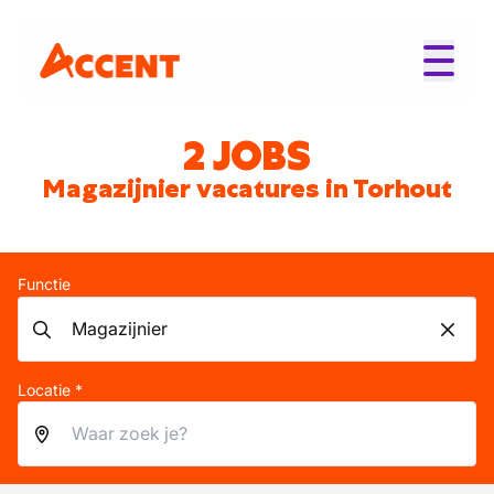
2 JOBS
Magazijnier vacatures in Torhout
Functie
Locatie *