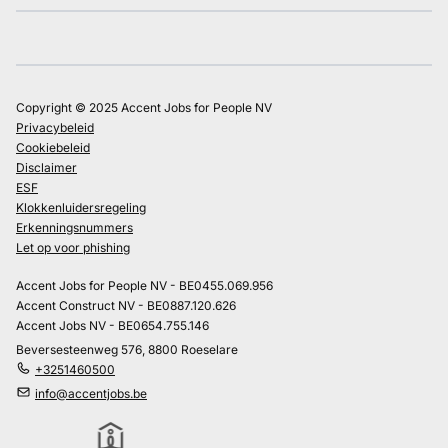
Copyright © 2025 Accent Jobs for People NV
Privacybeleid
Cookiebeleid
Disclaimer
ESF
Klokkenluidersregeling
Erkenningsnummers
Let op voor phishing
Accent Jobs for People NV - BE0455.069.956
Accent Construct NV - BE0887.120.626
Accent Jobs NV - BE0654.755.146
Beversesteenweg 576, 8800 Roeselare
+3251460500
info@accentjobs.be