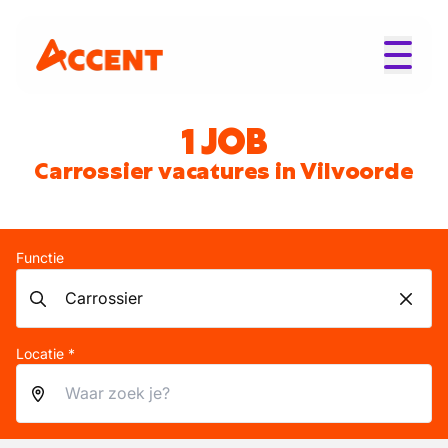
1 JOB
Carrossier vacatures in Vilvoorde
Functie
Locatie *