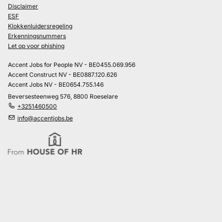
Disclaimer
ESF
Klokkenluidersregeling
Erkenningsnummers
Let op voor phishing
Accent Jobs for People NV - BE0455.069.956
Accent Construct NV - BE0887.120.626
Accent Jobs NV - BE0654.755.146
Beversesteenweg 576, 8800 Roeselare
+3251460500
info@accentjobs.be