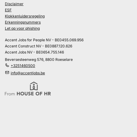
Disclaimer
ESF
Klokkenluidersregeling
Erkenningsnummers
Let op voor phishing
Accent Jobs for People NV - BE0455.069.956
Accent Construct NV - BE0887.120.626
Accent Jobs NV - BE0654.755.146
Beversesteenweg 576, 8800 Roeselare
+3251460500
info@accentjobs.be