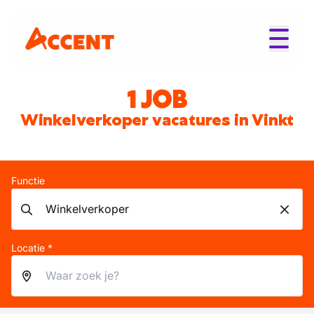
1 JOB
Winkelverkoper vacatures in Vinkt
Functie
Locatie *