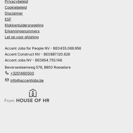
Privacybeleid
Cookiebeleid
Disclaimer
ESF
Klokkenluidersregeling
Erkenningsnummers
Let op voor phishing
Accent Jobs for People NV - BE0455.069.956
Accent Construct NV - BE0887.120.626
Accent Jobs NV - BE0654.755.146
Beversesteenweg 576, 8800 Roeselare
+3251460500
info@accentjobs.be