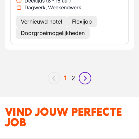
Deeltijds (8 - 16 uur)
Dagwerk, Weekendwerk
Vernieuwd hotel
Flexijob
Doorgroeimogelijkheden
1
2
vorig
volgende
VIND JOUW PERFECTE
JOB