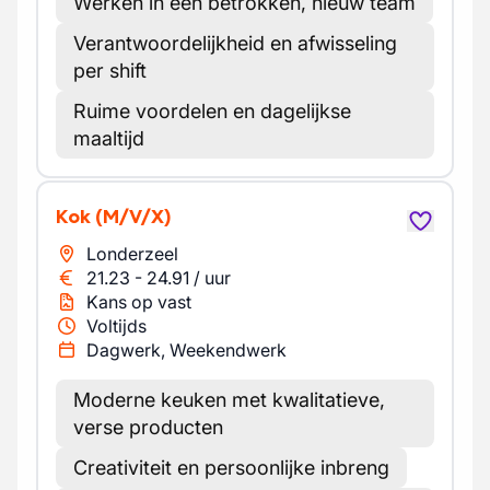
Werken in een betrokken, nieuw team
Verantwoordelijkheid en afwisseling
per shift
Ruime voordelen en dagelijkse
maaltijd
Kok
(M/V/X)
Londerzeel
21.23
-
24.91
/
uur
Kans op vast
Voltijds
Dagwerk, Weekendwerk
Moderne keuken met kwalitatieve,
verse producten
Creativiteit en persoonlijke inbreng