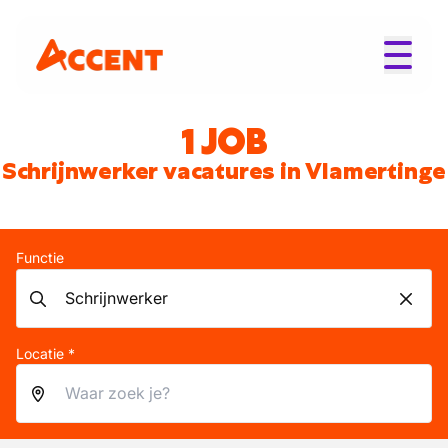
1 JOB
Schrijnwerker vacatures in Vlamertinge
Functie
Locatie *