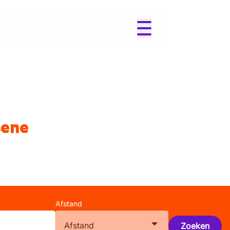
sene
Afstand
Afstand
Zoeken