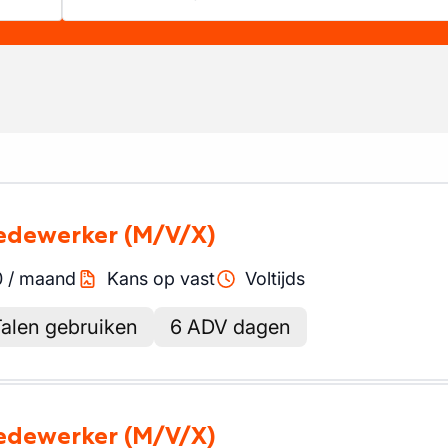
medewerker
(M/V/X)
0
/
maand
Kans op vast
Voltijds
alen gebruiken
6 ADV dagen
medewerker
(M/V/X)