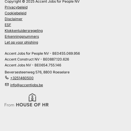
Copyright © 2025 Accent Jobs for People NV
Privacybeleid
Cookiebeleid
Disclaimer
ESF
Klokkenluidersregeling
Erkenningsnummers
Let op voor phishing
Accent Jobs for People NV - BE0455.069.956
Accent Construct NV - BE0887.120.626
Accent Jobs NV - BE0654.755.146
Beversesteenweg 576, 8800 Roeselare
+3251460500
info@accentjobs.be