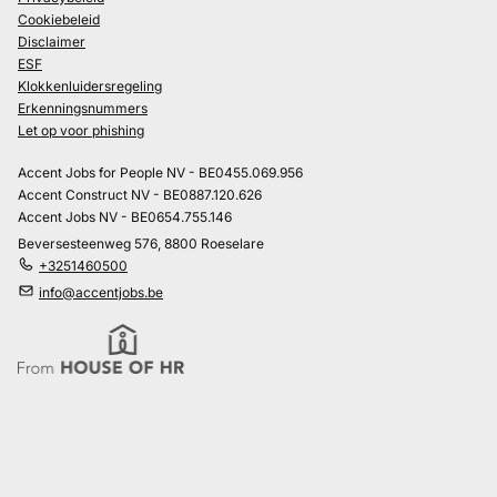
Cookiebeleid
Disclaimer
ESF
Klokkenluidersregeling
Erkenningsnummers
Let op voor phishing
Accent Jobs for People NV - BE0455.069.956
Accent Construct NV - BE0887.120.626
Accent Jobs NV - BE0654.755.146
Beversesteenweg 576, 8800 Roeselare
+3251460500
info@accentjobs.be