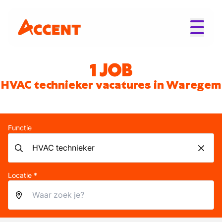
1 JOB
HVAC technieker vacatures in Waregem
Functie
Locatie *