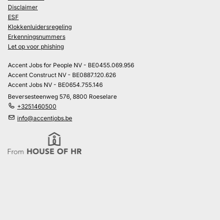
Disclaimer
ESF
Klokkenluidersregeling
Erkenningsnummers
Let op voor phishing
Accent Jobs for People NV - BE0455.069.956
Accent Construct NV - BE0887.120.626
Accent Jobs NV - BE0654.755.146
Beversesteenweg 576, 8800 Roeselare
+3251460500
info@accentjobs.be