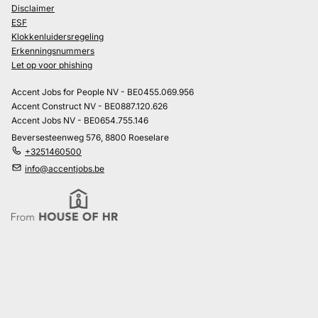
Disclaimer
ESF
Klokkenluidersregeling
Erkenningsnummers
Let op voor phishing
Accent Jobs for People NV - BE0455.069.956
Accent Construct NV - BE0887.120.626
Accent Jobs NV - BE0654.755.146
Beversesteenweg 576, 8800 Roeselare
+3251460500
info@accentjobs.be