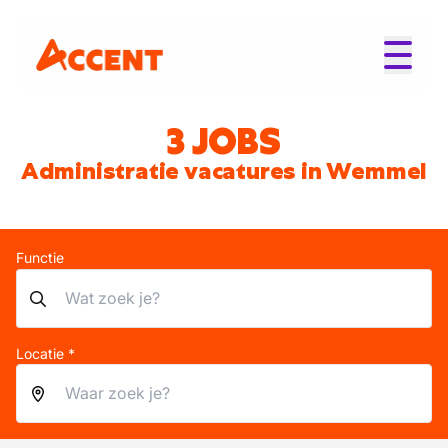
3 JOBS
Administratie vacatures in Wemmel
Functie
Locatie *