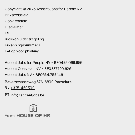
Copyright © 2025 Accent Jobs for People NV
Privacybeleid
Cookiebeleid
Disclaimer
ESF
Klokkenluidersregeling
Erkenningsnummers
Let op voor phishing
Accent Jobs for People NV - BE0455.069.956
Accent Construct NV - BE0887.120.626
Accent Jobs NV - BE0654.755.146
Beversesteenweg 576, 8800 Roeselare
+3251460500
info@accentjobs.be