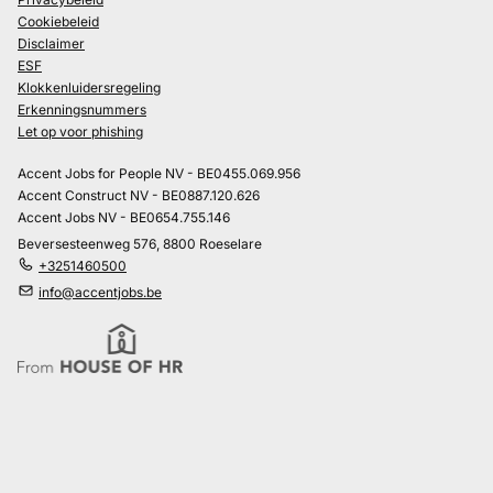
Cookiebeleid
Disclaimer
ESF
Klokkenluidersregeling
Erkenningsnummers
Let op voor phishing
Accent Jobs for People NV - BE0455.069.956
Accent Construct NV - BE0887.120.626
Accent Jobs NV - BE0654.755.146
Beversesteenweg 576, 8800 Roeselare
+3251460500
info@accentjobs.be