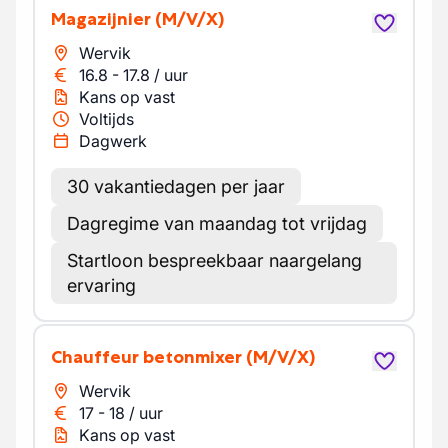
Magazijnier
(M/V/X)
Wervik
16.8
-
17.8
/
uur
Kans op vast
Voltijds
Dagwerk
30 vakantiedagen per jaar
Dagregime van maandag tot vrijdag
Startloon bespreekbaar naargelang
ervaring
Chauffeur betonmixer
(M/V/X)
Wervik
17
-
18
/
uur
Kans op vast