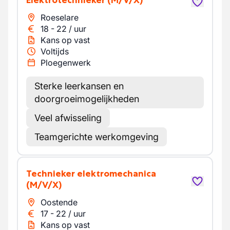
Elektrotechnieker
(M/V/X)
Roeselare
18
-
22
/
uur
Kans op vast
Voltijds
Ploegenwerk
Sterke leerkansen en
doorgroeimogelijkheden
Veel afwisseling
Teamgerichte werkomgeving
Technieker elektromechanica
(M/V/X)
Oostende
17
-
22
/
uur
Kans op vast