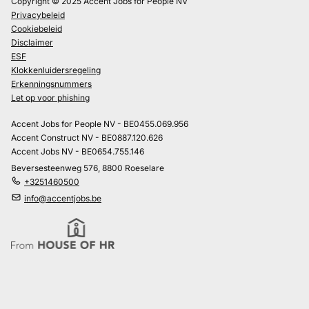
Copyright © 2025 Accent Jobs for People NV
Privacybeleid
Cookiebeleid
Disclaimer
ESF
Klokkenluidersregeling
Erkenningsnummers
Let op voor phishing
Accent Jobs for People NV - BE0455.069.956
Accent Construct NV - BE0887.120.626
Accent Jobs NV - BE0654.755.146
Beversesteenweg 576, 8800 Roeselare
+3251460500
info@accentjobs.be