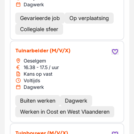
Dagwerk
Gevarieerde job
Op verplaatsing
Collegiale sfeer
Tuinarbeider
(M/V/X)
Oeselgem
16.38
-
17.5
/
uur
Kans op vast
Voltijds
Dagwerk
Buiten werken
Dagwerk
Werken in Oost en West Vlaanderen
Tuinbouwer
(M/V/X)