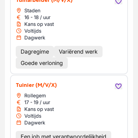
Tuinarbeider
(M/V/X)
Staden
16
-
18
/
uur
Kans op vast
Voltijds
Dagwerk
Dagregime
Variërend werk
Goede verloning
Tuinier
(M/V/X)
Rollegem
17
-
19
/
uur
Kans op vast
Voltijds
Dagwerk
Een job met verantwoordelijkheid