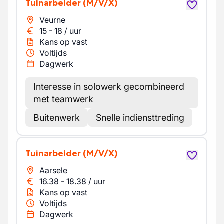
Tuinarbeider
(M/V/X)
Veurne
15
-
18
/
uur
Kans op vast
Voltijds
Dagwerk
Interesse in solowerk gecombineerd
met teamwerk
Buitenwerk
Snelle indiensttreding
Tuinarbeider
(M/V/X)
Aarsele
16.38
-
18.38
/
uur
Kans op vast
Voltijds
Dagwerk