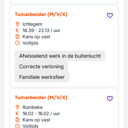
Tuinarbeider
(M/V/X)
Ichtegem
18.39
-
22.13
/
uur
Kans op vast
Voltijds
Afwisselend werk in de buitenlucht
Correcte verloning
Familiale werksfeer
Tuinarbeider
(M/V/X)
Rumbeke
16.02
-
16.02
/
uur
Kans op vast
Voltijds