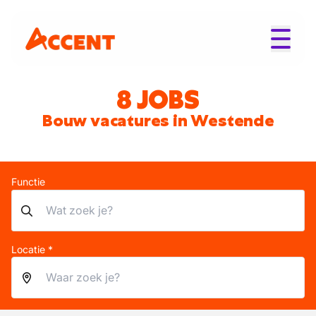
8 JOBS
Bouw vacatures in Westende
Functie
Locatie *