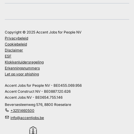
Copyright © 2025 Accent Jobs for People NV
Privacybeleid
Cookiebeleid
Disclaimer
ESF
Klokkenluidersregeling
Erkenningsnummers
Let op voor phishing
Accent Jobs for People NV - BE0455.069.956
Accent Construct NV - BE0887.120.626
Accent Jobs NV - BE0654.755.146
Beversesteenweg 576, 8800 Roeselare
+3251460500
info@accentjobs.be