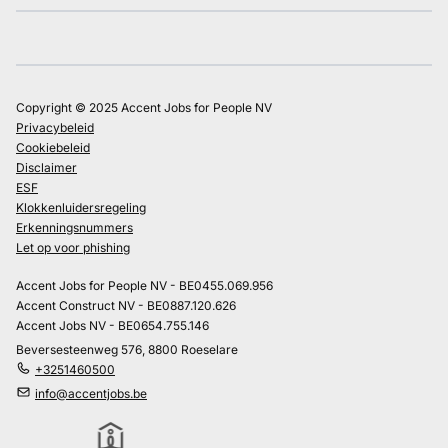
Copyright © 2025 Accent Jobs for People NV
Privacybeleid
Cookiebeleid
Disclaimer
ESF
Klokkenluidersregeling
Erkenningsnummers
Let op voor phishing
Accent Jobs for People NV - BE0455.069.956
Accent Construct NV - BE0887.120.626
Accent Jobs NV - BE0654.755.146
Beversesteenweg 576, 8800 Roeselare
+3251460500
info@accentjobs.be