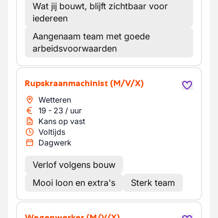
Wat jij bouwt, blijft zichtbaar voor
iedereen
Aangenaam team met goede
arbeidsvoorwaarden
Rupskraanmachinist
(M/V/X)
Wetteren
19
-
23
/
uur
Kans op vast
Voltijds
Dagwerk
Verlof volgens bouw
Mooi loon en extra's
Sterk team
Wegenwerker
(M/V/X)