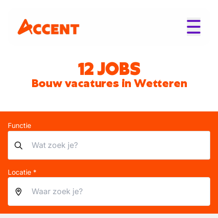
12 JOBS
Bouw vacatures in Wetteren
Functie
Locatie *