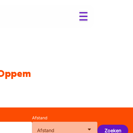
k-Oppem
Afstand
Afstand
Zoeken