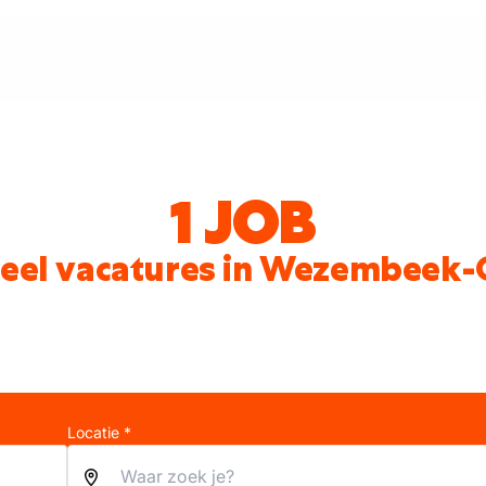
1 JOB
ieel vacatures in Wezembee
Locatie *