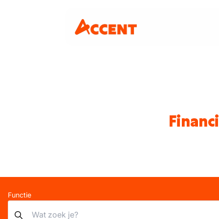
Financ
Functie