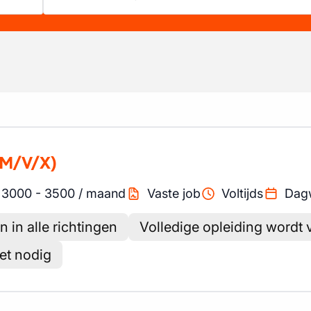
(M/V/X)
3000
-
3500
/
maand
Vaste job
Voltijds
Dag
in alle richtingen
Volledige opleiding wordt 
iet nodig