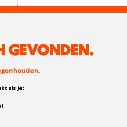
H GEVONDEN.
 tegenhouden.
kt als je:
rt