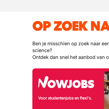
OP ZOEK NA
Ben je misschien op zoek naar een 
science?
Ontdek dan snel het aanbod van 
Voor studentenjobs en flexi's.