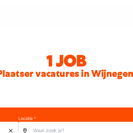
1 JOB
Plaatser vacatures in Wijnege
Locatie *