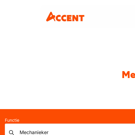
Me
Functie