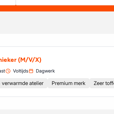
nieker
(M/V/X)
ast
Voltijds
Dagwerk
n verwarmde atelier
Premium merk
Zeer toff