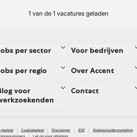
1 van de 1 vacatures geladen
Jobs per sector
Voor bedrijven
Jobs per regio
Over Accent
Blog voor
Contact
werkzoekenden
cybeleid
Cookiebeleid
Disclaimer
ESF
Klokkenluidersregeling
ningsnummers
Let op voor phishing