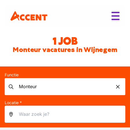
1 JOB
Monteur vacatures in Wijnegem
Functie
Locatie *