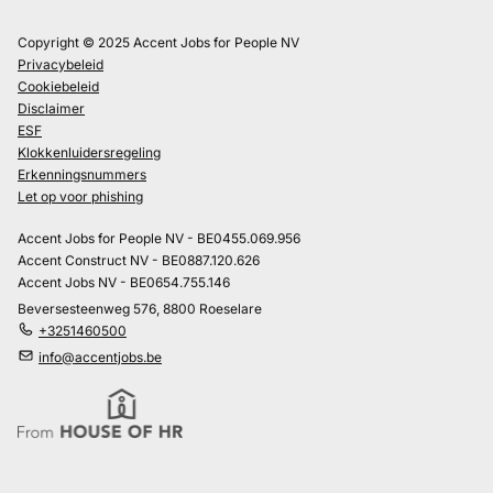
Copyright © 2025 Accent Jobs for People NV
Privacybeleid
Cookiebeleid
Disclaimer
ESF
Klokkenluidersregeling
Erkenningsnummers
Let op voor phishing
Accent Jobs for People NV - BE0455.069.956
Accent Construct NV - BE0887.120.626
Accent Jobs NV - BE0654.755.146
Beversesteenweg 576, 8800 Roeselare
+3251460500
info@accentjobs.be