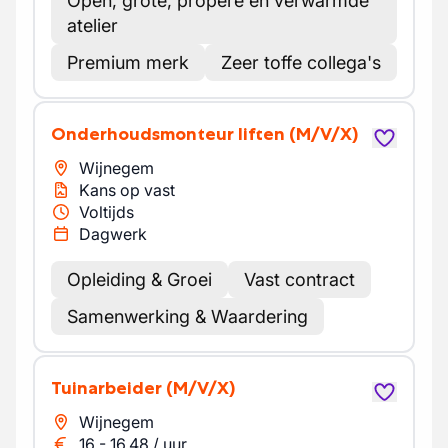
Open, grote, propere en verwarmde
atelier
Premium merk
Zeer toffe collega's
Onderhoudsmonteur liften
(M/V/X)
Wijnegem
Kans op vast
Voltijds
Dagwerk
Opleiding & Groei
Vast contract
Samenwerking & Waardering
Tuinarbeider
(M/V/X)
Wijnegem
16
-
16.48
/
uur