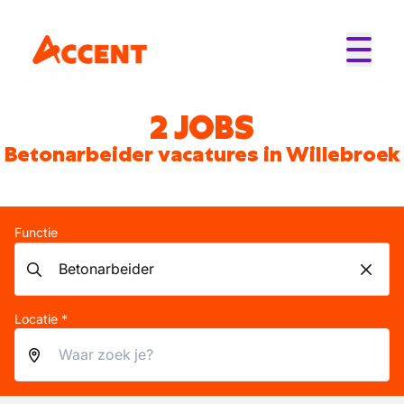
2 JOBS
Betonarbeider vacatures in Willebroek
Functie
Locatie *