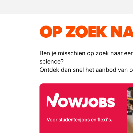
OP ZOEK NA
Ben je misschien op zoek naar een 
science?
Ontdek dan snel het aanbod van 
Voor studentenjobs en flexi's.