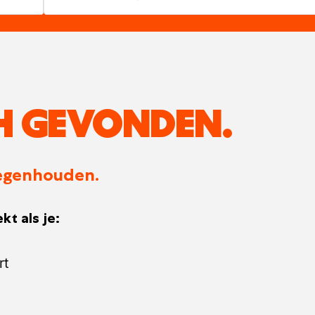
H GEVONDEN.
 tegenhouden.
kt als je:
rt